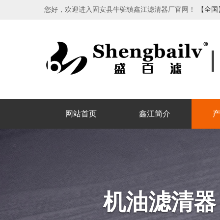
您好，欢迎进入固安县牛驼镇鑫江滤清器厂官网！
【全国
网站首页
鑫江简介
机油滤清器