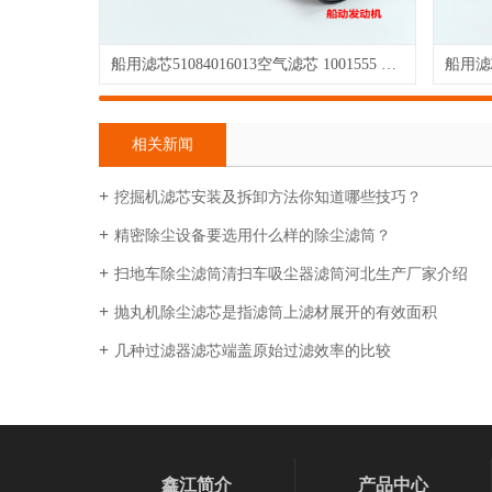
船用滤芯51084016013空气滤芯 1001555 B082513高流量滤芯，可以水洗
相关新闻
挖掘机滤芯安装及拆卸方法你知道哪些技巧？
精密除尘设备要选用什么样的除尘滤筒？
扫地车除尘滤筒清扫车吸尘器滤筒河北生产厂家介绍
抛丸机除尘滤芯是指滤筒上滤材展开的有效面积
几种过滤器滤芯端盖原始过滤效率的比较
鑫江简介
产品中心