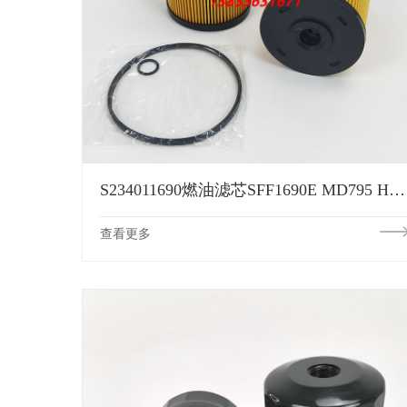
S234011690燃油滤芯SFF1690E MD795 HF662 MFT2249 P502391滤芯
查看更多