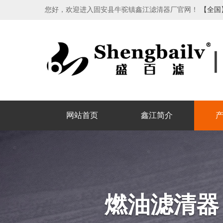
您好，欢迎进入固安县牛驼镇鑫江滤清器厂官网！
【全国
网站首页
鑫江简介
燃油滤清器