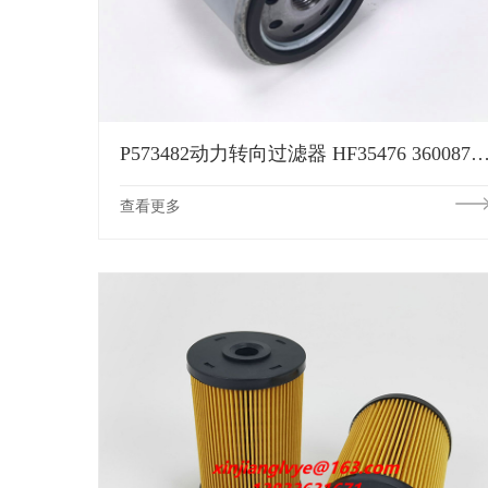
P573482动力转向过滤器 HF35476 3600875 4C4Z3C602AA F8HZ3C602AA T1808F VM
查看更多