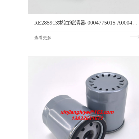
RE285913燃油滤清器 0004775015 A0004775015 R917002856 2666400 JPK5528 WHE105042 SH62229液压系统
查看更多