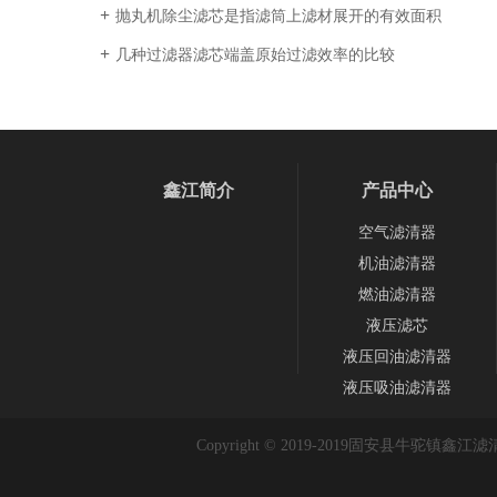
抛丸机除尘滤芯是指滤筒上滤材展开的有效面积
几种过滤器滤芯端盖原始过滤效率的比较
鑫江简介
产品中心
空气滤清器
机油滤清器
燃油滤清器
液压滤芯
液压回油滤清器
液压吸油滤清器
Copyright © 2019-2019
固安县牛驼镇鑫江滤清